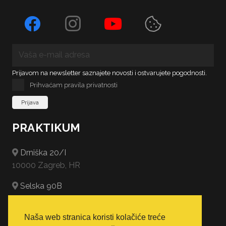
Prijavom na newsletter saznajete novosti i ostvarujete pogodnosti.
Prihvaćam pravila privatnosti
PRAKTIKUM
Drniška 20/I
10000 Zagreb, HR
Selska 90B
10000 Zagreb, HR
Naša web stranica koristi kolačiće treće
Gajeva 2