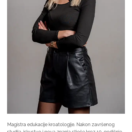
Magistra edukacije kroatologije. Nakon završenog
studija, iskustvo i nova znanja stječe kroz 10-godišnje