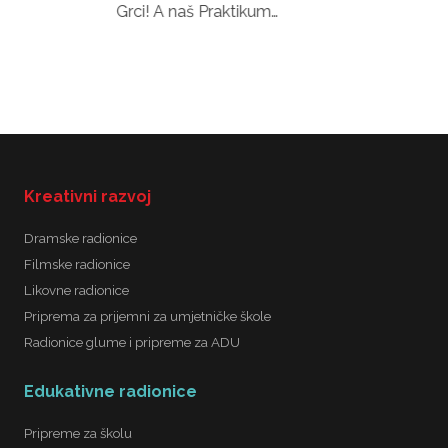
smo se posla i
raktikum…
Kreativni razvoj
Dramske radionice
Filmske radionice
Likovne radionice
Priprema za prijemni za umjetničke škole
Radionice glume i pripreme za ADU
Edukativne radionice
Pripreme za školu