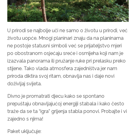
U prirodi se najbolje uči ne samo o životu u prirodi, već
životu uopće. Mnogi planinari znaju da na planinama
ne postoje statusni simboli već se prijateljstvo mjeri
po obostranom osjećaju sreće i osmijeha koji nam je
izazvala panorama ili pružanje ruke pri prelasku preko
stijene. Tako vlada atmosfera zajedništva jer nam
priroda diktira svoj ritam, obnavlja nas i daje novi
doživljaj svijeta.
Divno je promatrati djecu kako se spontano
prepuštaju obnavljajućoj energiji stabala i kako često
traže da se ta “igra” grljenja stabla ponovi. Probajte i vi
zajedno s njima!
Paket uključuje: