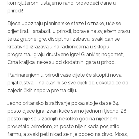
kompjuterom, ustajemo rano, provodeći dane u
prirodi!
Djeca upoznaju planinarske staze i oznake, uče se
orijentirati i snalaziti u prirodi, borave na svježem zraku
te uz grupne igre, disciplinu i zabavu, svaki dan se
kreativno izražavaju na radionicama u sklopu
programa. Igraju društvene igre! Graničar, nogomet,
Crna kraljica, neke su od dodatnih igara u prirodi.
Planinarenjem u prirodi vaše dijete će sklopiti nova
prijateljstva – na planini se sve dijeli od čokoladice do
zajedničkih napora prema cilju.
Jedno britansko istraživanje pokazalo je da se 64
posto djece igra izvan kuće samo jednom tjedno, 28
posto nije se u zadnjih nekoliko godina nijednom
prošetalo prirodom, 21 posto nije nikada posjetilo
farmu, a svaki peti nikad se nije popeo na drvo. Moss,