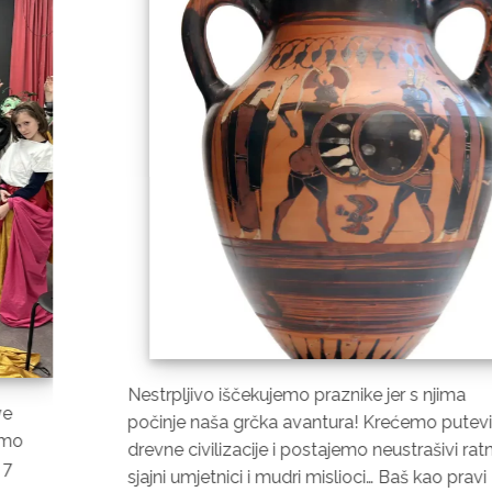
čekujemo praznike jer s njima
Pozdravili smo
 grčka avantura! Krećemo putevima
kampom u Prak
cije i postajemo neustrašivi ratnici,
EGIPAT“! Kao 
i i mudri mislioci… Baš kao pravi