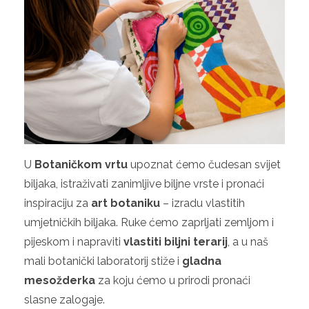
U
Botaničkom vrtu
upoznat ćemo čudesan svijet
biljaka, istraživati zanimljive biljne vrste i pronaći
inspiraciju za
art botaniku
– izradu vlastitih
umjetničkih biljaka. Ruke ćemo zaprljati zemljom i
pijeskom i napraviti
vlastiti biljni terarij
, a u naš
mali botanički laboratorij stiže i
gladna
mesožderka
za koju ćemo u prirodi pronaći
slasne zalogaje.