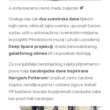
A onda krećemo ravno među zvijezde!
Očekuju nas čak
dva svemirska dana
tijekom
kojih ćemo otkrivati tajne svemira, upoznati Sunčev
sustav, učiti o astronautima i svemirskim misijama
te posjetiti Prirodoslovni muzej i uživati u posebnoj
Deep Space projekciji
. Izrada personaliziranog
galaktivnog slimea
bit će poseban doživljaj.
Za sve ljubitelje čarobnjačkog svijeta pripremamo i
prave male
čarobnjačke dane inspirirane
Harryjem Potterom
! Izrađivat ćemo čarobne
štapiće, nevidljiva pisma i voštane žigove, kreirati
HP bedževe i kravate te pripremati čokoladne žabe
kao pravi mali čarobnjaci.