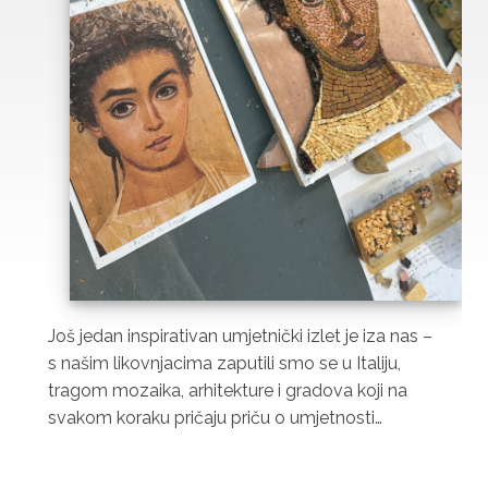
Ovoga puta naši su likovnjaci uronili u svijet
suvremene umjetnosti, dizajna i kreativnog
promišljanja prostora kroz čak tri zanimljive
izložbe. Posjeti izložbama u Muzeju suvremene
umjetnosti i Galeriji Barnardo Bernardi…