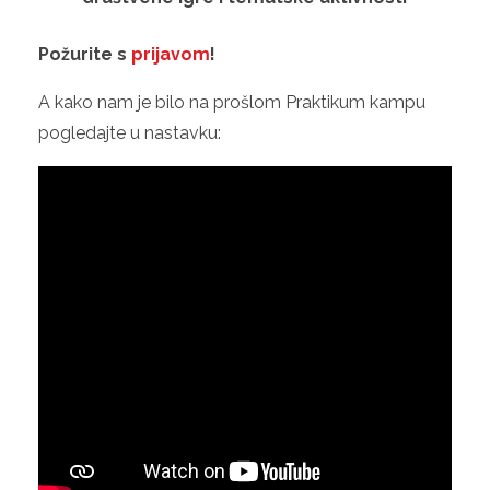
Požurite s
prijavom
!
A kako nam je bilo na prošlom Praktikum kampu
pogledajte u nastavku: