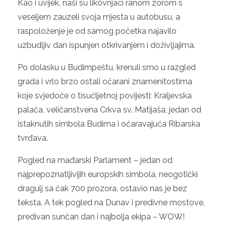
Kao i uvijek, naši su likovnjaci ranom zorom s
veseljem zauzeli svoja mjesta u autobusu, a
raspoloženje je od samog početka najavilo
uzbudljiv dan ispunjen otkrivanjem i doživljajima.
Po dolasku u Budimpeštu, krenuli smo u razgled
grada i vrlo brzo ostali očarani znamenitostima
koje svjedoče o tisućljetnoj povijesti: Kraljevska
palača, veličanstvena Crkva sv. Matijaša, jedan od
istaknutih simbola Budima i očaravajuća Ribarska
tvrđava.
Pogled na mađarski Parlament – jedan od
najprepoznatljivijih europskih simbola, neogotički
dragulj sa čak 700 prozora, ostavio nas je bez
teksta. A tek pogled na Dunav i predivne mostove,
predivan sunčan dan i najbolja ekipa – WOW!