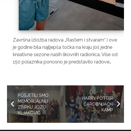
Završna izložba radova „Rastem i stvaram“ i ove
je godine bila najljepša točka na kraju još jedne
kreativne sezone naših likovnih radionica. Više od
150 polaznika ponosno je predstavilo radove…
POSJETILI SMO
HARRY POTTER
MEMORIJALNU
ČAROBNJAČKI
ZBIRKU JOZO
KAMP
KLJAKOVIĆ