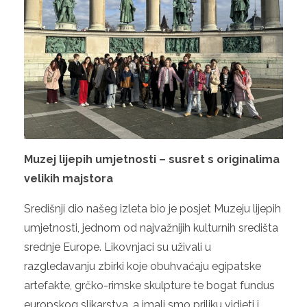
Muzej lijepih umjetnosti – susret s originalima
velikih majstora
Središnji dio našeg izleta bio je posjet Muzeju lijepih
umjetnosti, jednom od najvažnijih kulturnih središta
srednje Europe. Likovnjaci su uživali u
razgledavanju zbirki koje obuhvaćaju egipatske
artefakte, grčko-rimske skulpture te bogat fundus
europskog slikarstva, a imali smo priliku vidjeti i