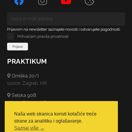
Prijavom na newsletter saznajete novosti i ostvarujete pogodnosti.
Prihvaćam pravila privatnosti
PRAKTIKUM
Drniška 20/I
10000 Zagreb, HR
Selska 90B
10000 Zagreb, HR
Naša web stranica koristi kolačiće treće
Gajeva 2
strane za analitiku i oglašavanje.
10000 Zagreb, HR
Saznaj više →