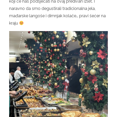
koji će nas podsjećati na ovaj predivan izlet. I
naravno da smo degustirali tradicionalna jela,
mađarske langoše i dimnjak kolače… pravi šećer na
kraju