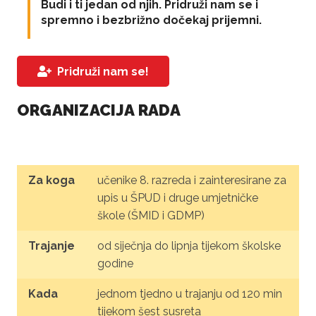
Budi i ti jedan od njih. Pridruži nam se i
spremno i bezbrižno dočekaj prijemni.
Pridruži nam se!
ORGANIZACIJA RADA
Za koga
učenike 8. razreda i zainteresirane za
upis u ŠPUD i druge umjetničke
škole (ŠMID i GDMP)
Trajanje
od siječnja do lipnja tijekom školske
godine
Kada
jednom tjedno u trajanju od 120 min
tijekom šest susreta