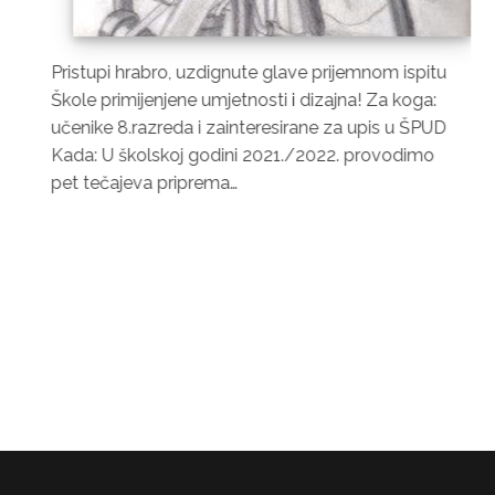
Pristupi hrabro, uzdignute glave prijemnom ispitu
Škole primijenjene umjetnosti i dizajna! Za koga:
učenike 8.razreda i zainteresirane za upis u ŠPUD
Kada: U školskoj godini 2021./2022. provodimo
pet tečajeva priprema…