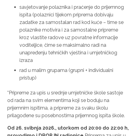
savjetovanje polaznika i praćenje do prijemnog
ispita (polaznici tijekom priprema dobivaju
zadatke za samostalan rad kod kuće – time se
polaznike motivira i za samostalne pripreme
kroz vlastite radove uz povratne informacije
voditeljice, čime se maksimalno radi na
unapređenju tehničkih vještina i umjetničkog
izraza
rad u malim grupama (grupni + individualni
pristup)
*
Pripreme za upis u srednje umjetničke škole sastoje
od rada na svim elementima koji se boduju na
prijemnim ispitima, a pripreme za svaku školu
prilagođene su posebnostima prijemnog ispita škole.
Od 26. svibnja 2026., utorkom od 20:00 do 22:00 h,
provodimo i DROP IN radionice
Priprema za upis u