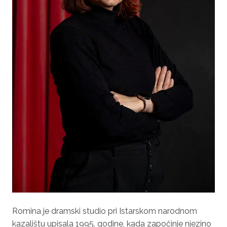
Romina je dramski studio pri Istarskom narodnom
kazalištu upisala 1995. godine, kada započinje njezino