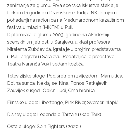
zanimanje za glumu. Prva scenska iskustva stekla je
tijekom tri godine u Dramskom studiju INK i brojnim
pohađanjima radionica na Međunarodnom kazališnom
festivalu mladih (MKFM) u Puli.
Diplomirala je glumu 2003. godine na Akademiji
scenskih umjetnosti u Sarajevu, u klasi profesora
Miralema Zubčevića. Igrala je u brojnim predstavama
u Puli, Zagrebu i Sarajevu. Redateljica je predstave
Teatra Naranča
Vuk i sedam kozlića
.
Televizijske uloge:
Pod sretnom zvijezdom
,
Mamutica
,
Dolina sunca,
Ne daj se, Nina, Ponos Ratkajevih,
Zauvijek susjedi, Obični ljudi, Crna hronika
Filmske uloge:
Libertango, Pink River, Šverceri hlapić
Disney uloge:
Legenda o Tarzanu
(kao Terk)
Ostale uloge:
Spin Fighters
(2020.)