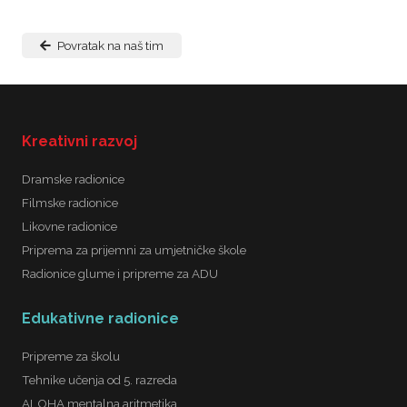
Povratak na naš tim
Kreativni razvoj
Dramske radionice
Filmske radionice
Likovne radionice
Priprema za prijemni za umjetničke škole
Radionice glume i pripreme za ADU
Edukativne radionice
Pripreme za školu
Tehnike učenja od 5. razreda
ALOHA mentalna aritmetika