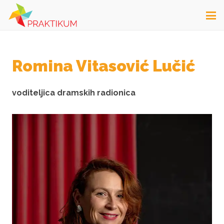
Romina Vitasović Lučić
voditeljica dramskih radionica