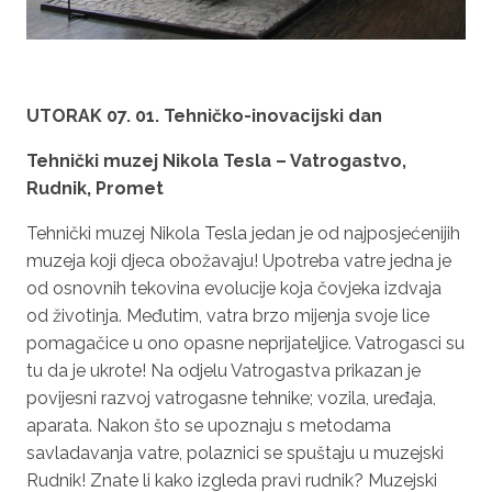
UTORAK
07. 01.
Tehničko-inovacijski dan
Tehnički muzej Nikola Tesla – Vatrogastvo,
Rudnik, Promet
Tehnički muzej Nikola Tesla jedan je od najposjećenijih
muzeja koji djeca obožavaju! Upotreba vatre jedna je
od osnovnih tekovina evolucije koja čovjeka izdvaja
od životinja. Međutim, vatra brzo mijenja svoje lice
pomagačice u ono opasne neprijateljice. Vatrogasci su
tu da je ukrote! Na odjelu Vatrogastva prikazan je
povijesni razvoj vatrogasne tehnike; vozila, uređaja,
aparata. Nakon što se upoznaju s metodama
savladavanja vatre, polaznici se spuštaju u muzejski
Rudnik! Znate li kako izgleda pravi rudnik? Muzejski