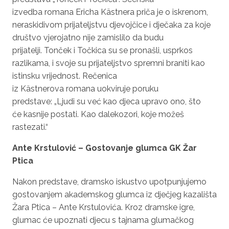
izvedba romana Ericha Kästnera priča je o iskrenom,
neraskidivom prijateljstvu djevojčice i dječaka za koje
društvo vjerojatno nije zamislilo da budu
prijatelji. Tonček i Točkica su se pronašli, usprkos
razlikama, i svoje su prijateljstvo spremni braniti kao
istinsku vrijednost. Rečenica
iz Kästnerova romana uokviruje poruku
predstave: „Ljudi su već kao djeca upravo ono, što
će kasnije postati. Kao dalekozori, koje možeš
rastezati.“
Ante Krstulović – Gostovanje glumca GK Žar
Ptica
Nakon predstave, dramsko iskustvo upotpunjujemo
gostovanjem akademskog glumca iz dječjeg kazališta
Žara Ptica – Ante Krstulovića. Kroz dramske igre,
glumac će upoznati djecu s tajnama glumačkog