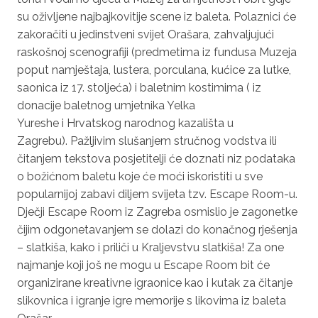
su oživljene najbajkovitije scene iz baleta. Polaznici će
zakoračiti u jedinstveni svijet Orašara, zahvaljujući
raskošnoj scenografiji (predmetima iz fundusa Muzeja
poput namještaja, lustera, porculana, kućice za lutke,
saonica iz 17. stoljeća) i baletnim kostimima ( iz
donacije baletnog umjetnika Yelka
Yureshe i Hrvatskog narodnog kazališta u
Zagrebu). Pažljivim slušanjem stručnog vodstva ili
čitanjem tekstova posjetitelji će doznati niz podataka
o božićnom baletu koje će moći iskoristiti u sve
popularnijoj zabavi diljem svijeta tzv.
Escape Room-u
.
Dječji Escape Room iz Zagreba osmislio je zagonetke
čijim odgonetavanjem se dolazi do konačnog rješenja
– slatkiša, kako i priliči u Kraljevstvu slatkiša! Za one
najmanje koji još ne mogu u Escape Room bit će
organizirane kreativne igraonice kao i kutak za čitanje
slikovnica i igranje igre memorije s likovima iz baleta