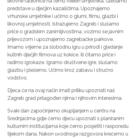
likovne radionice na temu velikih umjetnika. Gledamo
predstave u dječjim kazalištima. Upoznajemo
vrhunske umjetnike i učimo o glumi, filmu, glazbi i
likovnoj umjetnosti. Istražujemo Zagreb i slušamo
priče o gradskim zanimljivostima, vozimo se javnim
prijevozom i upoznajemo zagrebačke parkove.
Imamo vrijeme za slobodnu igru u prirodi i gledanje
kultnih dječjih filmova uz kokice. Ili čitamo priče i
radimo igrokaze. Igramo društvene igre, slušamo
glazbu i plešemo. Učimo kroz zabavu i stručno
vodstvo.
Djeca će na ovaj način imati priliku upoznati naš
Zagreb grad prilagođen njima i njihovim interesima.
Svaki dan započinjemo okupljanjem u centru na
Srednjacima gdje ćemo djecu upoznati s planiranim
kulturnim institucijama koje ćemo posjetiti i rasporedu
tijekom dana. Nakon uvodnoga razgovora krećemo u