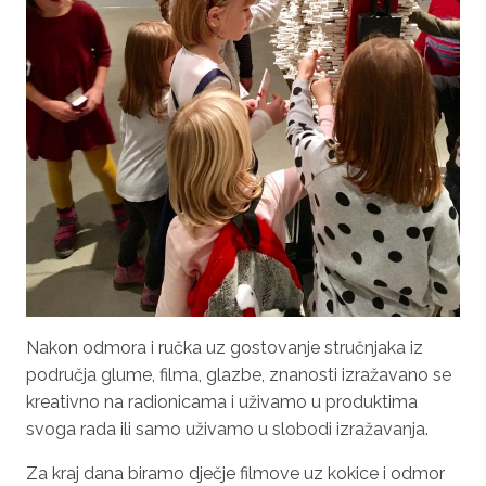
Nakon odmora i ručka uz gostovanje stručnjaka iz
područja glume, filma, glazbe, znanosti izražavano se
kreativno na radionicama i uživamo u produktima
svoga rada ili samo uživamo u slobodi izražavanja.
Za kraj dana biramo dječje filmove uz kokice i odmor