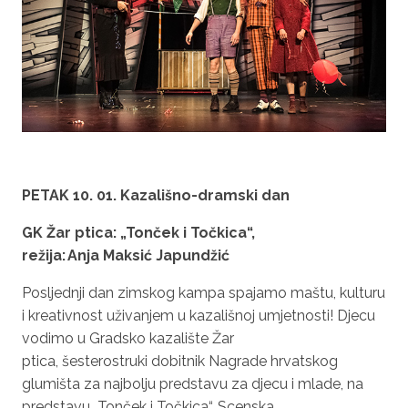
PETAK 10. 01
.
Kazališno-dramski dan
GK Žar ptica:
„
Tonček
i Točkica“,
režija: Anja
Maksić
Japundžić
Posljednji dan zimskog kampa spajamo maštu, kulturu
i kreativnost uživanjem u kazališnoj umjetnosti! Djecu
vodimo u Gradsko kazalište Žar
ptica, šesterostruki dobitnik Nagrade hrvatskog
glumišta za najbolju predstavu za djecu i mlade, na
predstavu „Tonček i Točkica“. Scenska