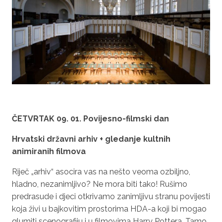
ČETVRTAK
09. 01
.
Povijesno-filmski
dan
Hrvatski državni arhiv +
gledanje kultnih
animiranih filmova
Riječ „arhiv“ asocira vas na nešto veoma ozbiljno,
hladno, nezanimljivo? Ne mora biti tako! Rušimo
predrasude i djeci otkrivamo zanimljivu stranu povijesti
koja živi u bajkovitim prostorima HDA-a koji bi mogao
glumiti scenografiju i u filmovima Harry Pottera. Tamo