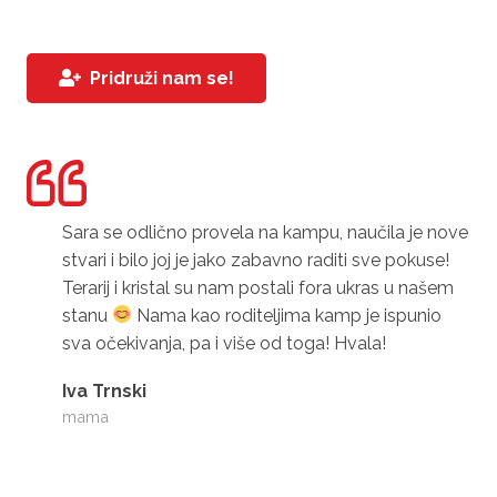
Pridruži nam se!
Sara se odlično provela na kampu, naučila je nove
stvari i bilo joj je jako zabavno raditi sve pokuse!
Terarij i kristal su nam postali fora ukras u našem
stanu
Nama kao roditeljima kamp je ispunio
sva očekivanja, pa i više od toga! Hvala!
Iva Trnski
mama