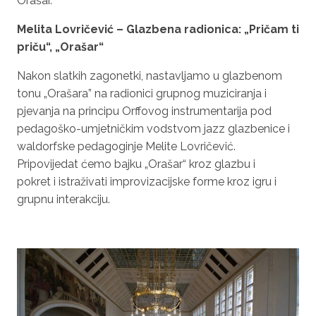
Orašar.
Melita
Lovričević
– Glazbena radionica:
„Pričam ti
priču“, „Orašar“
Nakon slatkih zagonetki, nastavljamo u glazbenom
tonu
„Orašara”
na radionici grupnog muziciranja i
pjevanja na principu Orffovog instrumentarija pod
pedagoško-umjetničkim vodstvom jazz glazbenice i
waldorfske pedagoginje Melite Lovričević.
Pripovijedat ćemo bajku
„Orašar“
kroz glazbu i
pokret i istraživati improvizacijske forme kroz igru i
grupnu interakciju.