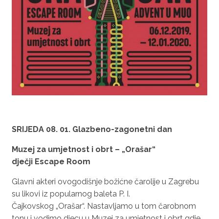
SRIJEDA
08. 01.
Glazbeno-zagonetni dan
Muzej za umjetnost i obrt – „
Orašar“
dječji
Escape
Room
Glavni akteri ovogodišnje božićne čarolije u Zagrebu
su likovi iz popularnog baleta P. I.
Čajkovskog „
Orašar“.
Nastavljamo u tom čarobnom
tonu i vodimo djecu u Muzej za umjetnost i obrt gdje