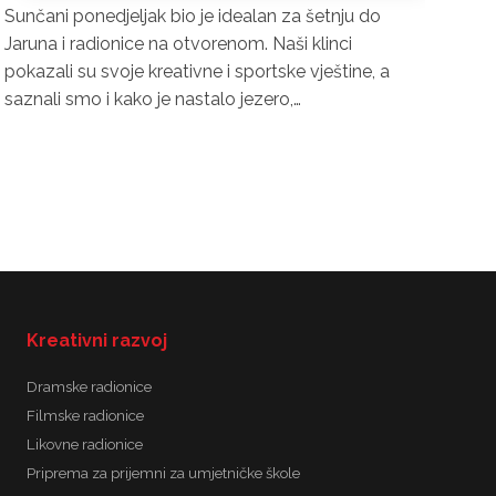
Dođi se družiti s ekipom, svaki dan ćemo raditi
nešto zanimljivo, edukativno i muvati se po
gradu – gledati izložbe po muzejima i kreativno
se izražavati na likovnim radionicama! Istraživat…
Kreativni razvoj
Dramske radionice
Filmske radionice
Likovne radionice
Priprema za prijemni za umjetničke škole