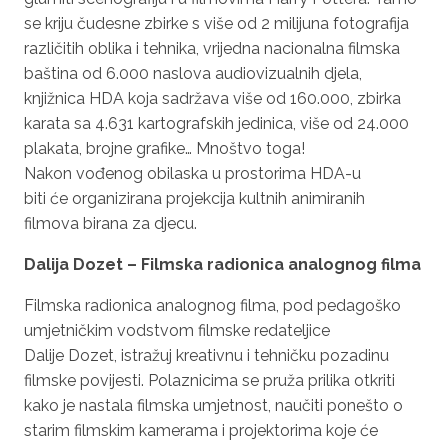
se kriju čudesne zbirke s više od 2 milijuna fotografija
različitih oblika i tehnika, vrijedna nacionalna filmska
baština od 6.000 naslova audiovizualnih djela,
knjižnica HDA koja sadržava više od 160.000, zbirka
karata sa 4.631 kartografskih jedinica, više od 24.000
plakata, brojne grafike… Mnoštvo toga!
Nakon vođenog obilaska u prostorima HDA-u
biti će organizirana projekcija kultnih animiranih
filmova birana za djecu.
Dalija
Dozet
– Filmska radionica analognog filma
Filmska radionica analognog filma, pod pedagoško
umjetničkim vodstvom filmske redateljice
Dalije Dozet, istražuj kreativnu i tehničku pozadinu
filmske povijesti. Polaznicima se pruža prilika otkriti
kako je nastala filmska umjetnost, naučiti ponešto o
starim filmskim kamerama i projektorima koje će