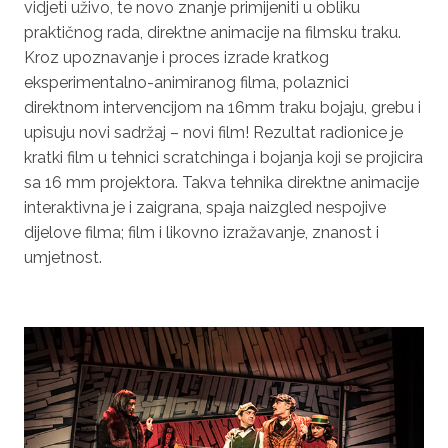
vidjeti uživo, te novo znanje primijeniti u obliku
praktičnog rada, direktne animacije na filmsku traku.
Kroz upoznavanje i proces izrade kratkog
eksperimentalno-animiranog filma, polaznici
direktnom intervencijom na 16mm traku bojaju, grebu i
upisuju novi sadržaj – novi film! Rezultat radionice je
kratki film u tehnici
scratchinga
i bojanja koji se projicira
sa 16 mm projektora. Takva tehnika direktne animacije
interaktivna je i zaigrana, spaja naizgled nespojive
dijelove filma; film i likovno izražavanje, znanost i
umjetnost.