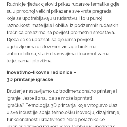
Rudnik je rijedak cjeloviti prikaz rudarske tematike gdje
su u prirodnoj veličini prikazane sve vrste pregrada
koje se upotrebljavaju u rudarstvu, i to u punoj
raznolikosti materijala i oblika. Iz podzemnih rudarskih
tračnica prelazimo na povijest prometnih sredstava.
Djeca će se upoznati sa djelićima povijesti
utjelovljenima u izloženim
vintage
biciklima,
automobilima, starim tramvajima i lokomotivama,
letjelicama i plovilima.
Inovativno-likovna radionica –
3D
printanje
igračke
Druženje nastavljamo uz trodimenzionalno printanje i
igranje! Jeste li znali da se može isprintati
igračka? Tehnologija 3D printanja, koja vrtoglavo ulazi
u sve industrije, spaja tehnološku inovaciju, dizajniranje,
funkcionalnost i kreativnost! Naše polaznike će
inženjer održivog razvoja Sven Jambrušić upoznati s