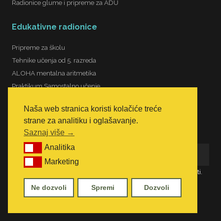
Radionice glume i pripreme za ADU
Edukativne radionice
Pripreme za školu
Tehnike učenja od 5. razreda
ALOHA mentalna aritmetika
Praktikum Samostalno učenje
Naša web stranica koristi kolačiće treće
strane za analitiku i oglašavanje.
Saznaj više →
Analitika
Analitika
Marketing
Marketing
Prijavom na newsletter saznajete novosti i ostvarujete pogodnosti.
Prihvaćam pravila privatnosti
Ne dozvoli
Spremi
Dozvoli